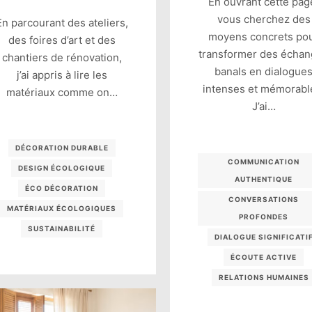
En ouvrant cette pag
vous cherchez des
En parcourant des ateliers,
moyens concrets po
des foires d’art et des
transformer des écha
chantiers de rénovation,
banals en dialogue
j’ai appris à lire les
intenses et mémorabl
matériaux comme on…
J’ai…
DÉCORATION DURABLE
COMMUNICATION
DESIGN ÉCOLOGIQUE
AUTHENTIQUE
ÉCO DÉCORATION
CONVERSATIONS
MATÉRIAUX ÉCOLOGIQUES
PROFONDES
SUSTAINABILITÉ
DIALOGUE SIGNIFICATI
ÉCOUTE ACTIVE
RELATIONS HUMAINES