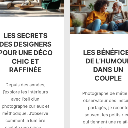
LES SECRETS
DES DESIGNERS
LES BÉNÉFIC
POUR UNE DÉCO
DE L’HUMOU
CHIC ET
DANS UN
RAFFINÉE
COUPLE
Depuis des années,
j’explore les intérieurs
Photographe de métier
avec l’œil d’un
observateur des insta
photographe curieux et
partagés, je racont
méthodique. J’observe
souvent les petits ri
comment la lumière
qui tiennent une relati
sculpte une pièce,…