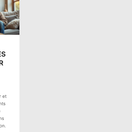
ES
R
 et
nts
e
ens
on.