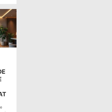
DE
E
AT
me