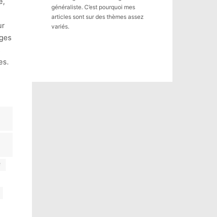
e,
généraliste. C’est pourquoi mes
articles sont sur des thèmes assez
ur
variés.
nges
s
es.
F