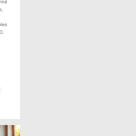
onné
e,
bles
D.