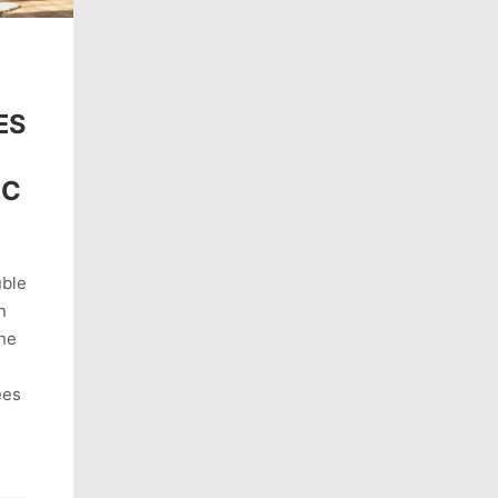
ES
EC
uble
n
une
ées