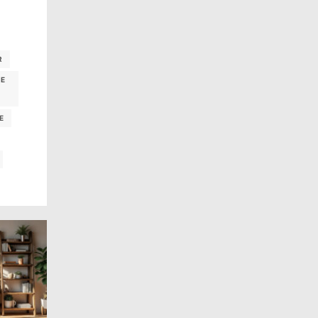
R
LE
E