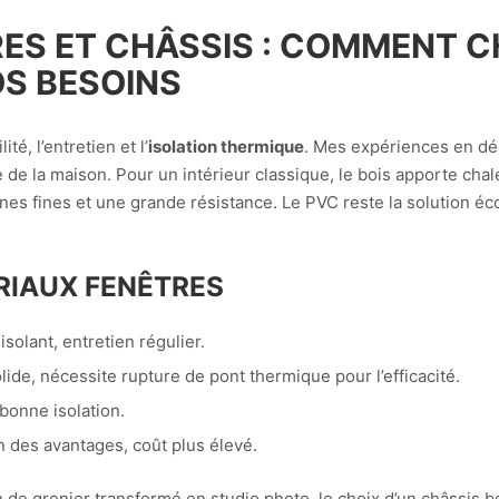
ES ET CHÂSSIS : COMMENT C
OS BESOINS
ité, l’entretien et l’
isolation thermique
. Mes expériences en déc
 de la maison. Pour un intérieur classique, le bois apporte cha
gnes fines et une grande résistance. Le PVC reste la solution 
RIAUX FENÊTRES
solant, entretien régulier.
ide, nécessite rupture de pont thermique pour l’efficacité.
bonne isolation.
n des avantages, coût plus élevé.
ion de grenier transformé en studio photo, le choix d’un châssis 