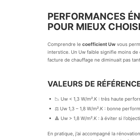
PERFORMANCES ÉNE
POUR MIEUX CHOIS
Comprendre le
coefficient Uw
vous permet
interstice. Un Uw faible signifie moins d
facture de chauffage ne diminuait pas tant
VALEURS DE RÉFÉRENCE
📉 Uw < 1,3 W/m².K : très haute perfo
⚖️ Uw 1,3 – 1,8 W/m².K : bonne perform
🔺 Uw > 1,8 W/m².K : à éviter si l’objec
En pratique, j’ai accompagné la rénovatio