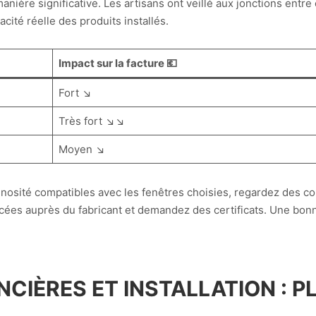
ère significative. Les artisans ont veillé aux jonctions entre 
cacité réelle des produits installés.
Impact sur la facture 💶
Fort ↘️
Très fort ↘️↘️
Moyen ↘️
osité compatibles avec les fenêtres choisies, regardez des c
cées auprès du fabricant et demandez des certificats. Une bonn
NCIÈRES ET INSTALLATION : P