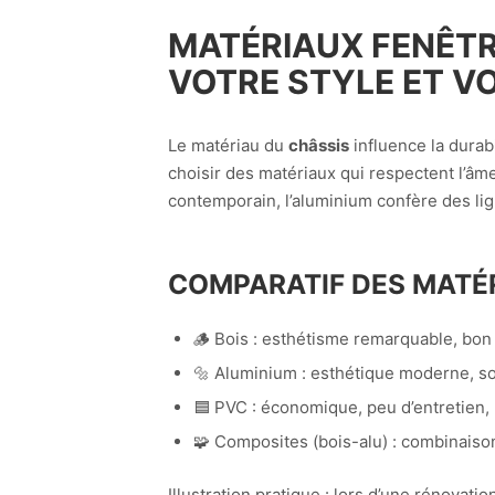
MATÉRIAUX FENÊTR
VOTRE STYLE ET V
Le matériau du
châssis
influence la durabil
choisir des matériaux qui respectent l’âme
contemporain, l’aluminium confère des li
COMPARATIF DES
MATÉ
🪵 Bois : esthétisme remarquable, bon i
🔩 Aluminium : esthétique moderne, sol
🟦 PVC : économique, peu d’entretien, 
🧩 Composites (bois-alu) : combinaiso
Illustration pratique : lors d’une rénovat