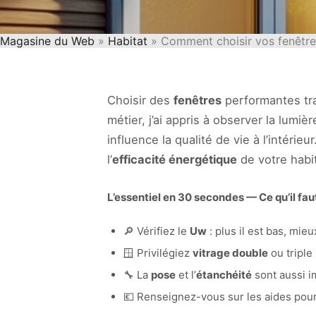
Magasine du Web
»
Habitat
» Comment choisir vos fenêtres
Choisir des
fenêtres
performantes tra
métier, j’ai appris à observer la lumiè
influence la qualité de vie à l’intéri
l’
efficacité énergétique
de votre habit
L’essentiel en 30 secondes — Ce qu’il faut
🔎 Vérifiez le
Uw
: plus il est bas, mieux
🪟 Privilégiez
vitrage double
ou triple 
🔧 La
pose
et l’
étanchéité
sont aussi i
💶 Renseignez-vous sur les aides pour