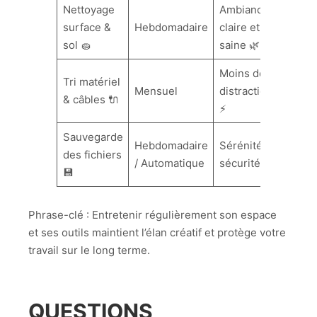
Nettoyage
Ambiance
surface &
Hebdomadaire
claire et
sol 🧽
saine 🌿
Moins de
Tri matériel
Mensuel
distractions
& câbles 🔌
⚡
Sauvegarde
Hebdomadaire
Sérénité et
des fichiers
/ Automatique
sécurité 🔐
💾
Phrase-clé : Entretenir régulièrement son espace
et ses outils maintient l’élan créatif et protège votre
travail sur le long terme.
QUESTIONS