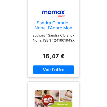
Sandra Cibrario-
Nona J'Adore Mon
Chez Moi : La
authors : Sandra Cibrario-
Méthode Ultra
Nona, ISBN : 241601949X
Simple Pour
Transformer Votre
Espace Sans Être Un
16,47 €
Expert ! : La
Méthode En 5 Points
Pour Créer Un
Intérieur À Votre
Image