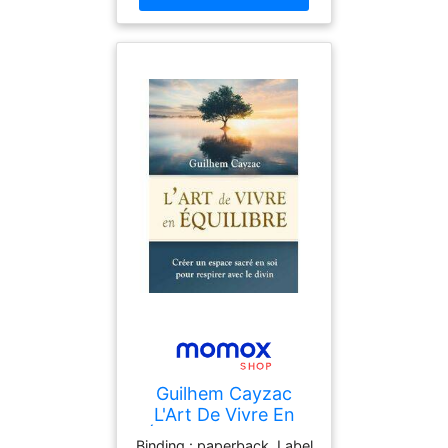
Guillaume Eluerd, ISBN :
2732893730
Guilhem Cayzac
L'Art De Vivre En
Équilibre: Créer Un
Binding : paperback, Label