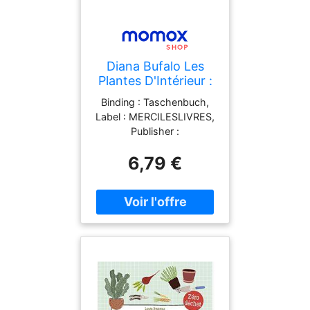
Diana Bufalo Les
Plantes D'Intérieur :
Créer Une Jungle
Binding : Taschenbuch,
Chez Soi Et Bien
Label : MERCILESLIVRES,
Débuter Sa
Publisher :
Collection De
MERCILESLIVRES, Format
Plantes
6,79 €
: Illustriert, medium :
Taschenbuch,
publicationDate : 2022-
03-22, authors : Diana
Bufalo, ISBN :
2383551414