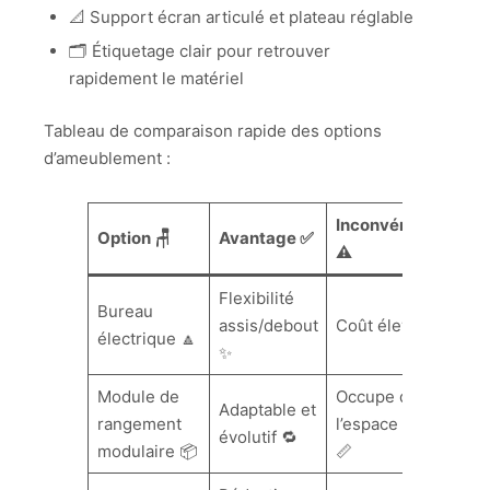
📐 Support écran articulé et plateau réglable
🗂️ Étiquetage clair pour retrouver
rapidement le matériel
Tableau de comparaison rapide des options
d’ameublement :
Inconvénient
Option 🪑
Avantage ✅
⚠️
Flexibilité
Bureau
assis/debout
Coût élevé 💶
électrique 🔼
✨
Module de
Occupe de
Adaptable et
rangement
l’espace au sol
évolutif 🔁
modulaire 📦
📏