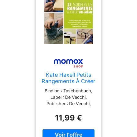
Kate Haxell Petits
Rangements À Créer
Soi Même : 23
Binding : Taschenbuch,
Projets Pour Tous
Label : De Vecchi,
Les Espaces
Publisher : De Vecchi,
medium : Taschenbuch,
11,99 €
publicationDate : 2009-
03-16, authors : Kate
Haxell, Philip Haxell,
Collectif, translators :