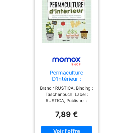
Permaculture
D'Intérieur :
Composter Chez
Brand : RUSTICA, Binding :
Soi, Refaire Pousser
Taschenbuch, Label :
Ses Légumes, Créer
RUSTICA, Publisher :
Son Potager
RUSTICA, medium :
D'Intérieur, Planter
7,89 €
Taschenbuch,
Ses Noyaux : Zéro
publicationDate : 2020-
Déchet
02-21, ISBN : 2815314975