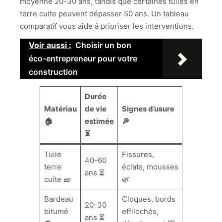
moyenne 20-30 ans, tandis que certaines tuiles en
terre cuite peuvent dépasser 50 ans. Un tableau
comparatif vous aide à prioriser les interventions.
Voir aussi :
Choisir un bon
éco-entrepreneur pour votre
construction
Durée
Matériau
de vie
Signes d’usure
🏠
estimée
🔎
⏳
Tuile
Fissures,
40-60
terre
éclats, mousses
ans ⏳
cuite 🧱
🌿
Bardeau
Cloques, bords
20-30
bitumé
effilochés,
ans ⏳