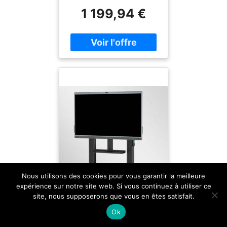
en verre renforcé
environnements
1 199,94 €
Couverture réseau 4G
industriels exigeants.
LTE et 5G Batterie
2400mAh : longue
autonomie Double SIM (
nano SIM + eSIM) :
flexibilité maximale
Connectivité complète :
Wi-Fi 6, Bluetooth 5.2,
NFC, GPS multi-satellites
IP68 + MIL-STD-810H :
robustesse extrême
Nous utilisons des cookies pour vous garantir la meilleure
expérience sur notre site web. Si vous continuez à utiliser ce
site, nous supposerons que vous en êtes satisfait.
Ok