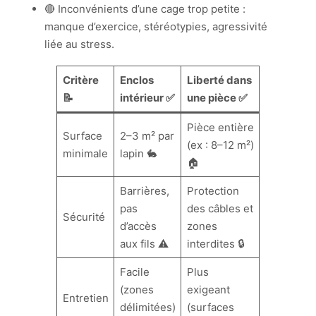
🔴 Inconvénients d’une cage trop petite :
manque d’exercice, stéréotypies, agressivité
liée au stress.
Critère
Enclos
Liberté dans
📝
intérieur ✅
une pièce ✅
Pièce entière
Surface
2–3 m² par
(ex : 8–12 m²)
minimale
lapin 🐇
🏠
Barrières,
Protection
pas
des câbles et
Sécurité
d’accès
zones
aux fils ⚠️
interdites 🔒
Facile
Plus
(zones
exigeant
Entretien
délimitées)
(surfaces