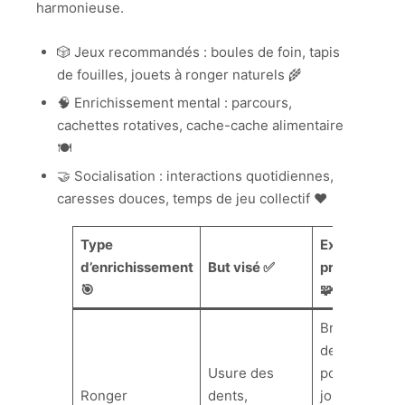
harmonieuse.
🎲 Jeux recommandés : boules de foin, tapis
de fouilles, jouets à ronger naturels 🌾
🧠 Enrichissement mental : parcours,
cachettes rotatives, cache-cache alimentaire
🍽️
🤝 Socialisation : interactions quotidiennes,
caresses douces, temps de jeu collectif ❤️
Type
Exemples
d’enrichissement
But visé ✅
pratiques
🎯
🧩
Branches
de
Usure des
pommier,
Ronger
dents,
jouets en