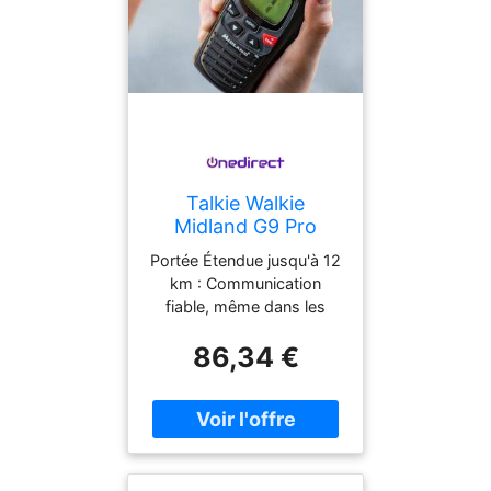
Talkie Walkie
Midland G9 Pro
Talkie walkie longue
Portée Étendue jusqu'à 12
portée et robuste,
km : Communication
parfait pour la
fiable, même dans les
chasse et les
zones les plus isolées.
environnements
86,34 €
Canaux d’Urgence et
exigeants.
Préréglages de Chasse :
Accès rapide aux
fréquences dédiées pour
une sécurité accrue en
extérieur. Technologie
VOX Mains Libres :