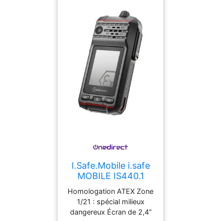
Activez les
communications sans
avoir à appuyer sur un
bouton, idéal pour les
activités en mouvement.
Conception Robuste et
Résistante aux
Intempéries : Certifié pour
résister aux conditions
difficiles, y compris la
pluie et les chocs. Batterie
Longue Durée : Profitez
d'une autonomie
prolongée pour rester
connecté toute la journée.
I.Safe.Mobile i.safe
MOBILE IS440.1
Talkie walkie 4/5G
Homologation ATEX Zone
robuste certifié
1/21 : spécial milieux
ATEX Zone 1/21,
dangereux Écran de 2,4”
idéal dans les