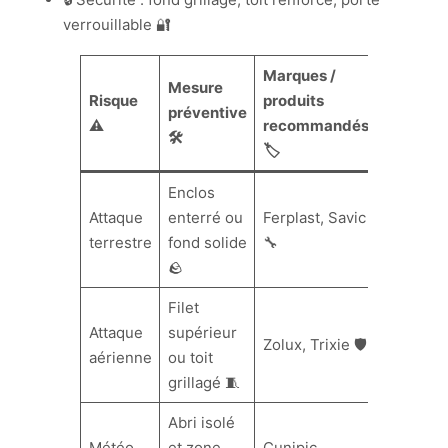
verrouillable 🔐
Marques /
Mesure
Risque
produits
préventive
⚠️
recommandés
🛠️
🏷️
Enclos
Attaque
enterré ou
Ferplast, Savic
terrestre
fond solide
🔧
🪨
Filet
Attaque
supérieur
Zolux, Trixie 🛡️
aérienne
ou toit
grillagé 🧵
Abri isolé
Météo
et zone
Cunipic,