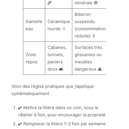
🌾
minérale 🚫
Biberon
Gamelle
Céramique
suspendu
eau
lourde 🏺
(consommation
réduite) 🍼
Cabanes,
Surfaces très
Zone
tunnels,
glissantes ou
repos
paniers
meubles
doux 🛋️
dangereux ⚠️
Voici des règles pratiques que j’applique
systématiquement :
✔️ Mettre la litière dans un coin, sous le
râtelier à foin, pour encourager la propreté.
✔️ Remplacer la litière 1–2 fois par semaine