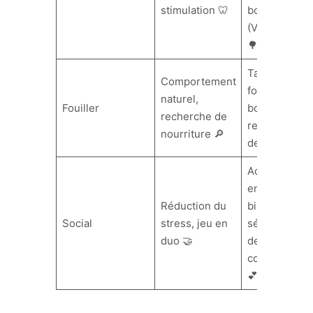
stimulation 🦷
bois
(Vitakraft)
🌳
Tapis de
Comportement
fouilles,
naturel,
Fouiller
boîte
recherche de
remplie
nourriture 🔎
de foin 🍀
Adoption
en
Réduction du
binôme,
Social
stress, jeu en
séances
duo 🤝
de câlins
contrôlés
💕