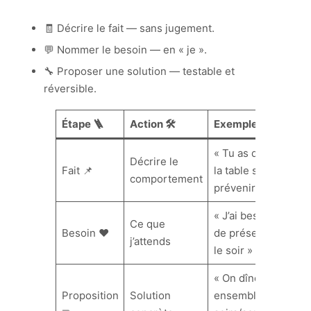
🧾 Décrire le fait — sans jugement.
💬 Nommer le besoin — en « je ».
🔧 Proposer une solution — testable et
réversible.
Étape 🪜
Action 🛠️
Exemple 💡
« Tu as quitté
Décrire le
Fait 📌
la table sans
comportement
prévenir » 🍽️
« J’ai besoin
Ce que
Besoin ❤️
de présence
j’attends
le soir » 🌙
« On dîne
Proposition
Solution
ensemble 3