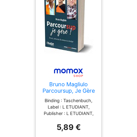
Bruno Magliulo
Parcoursup, Je Gère
! : Trucs, Astuces &
Binding : Taschenbuch,
Erreurs À Éviter
Label : L ETUDIANT,
Publisher : L ETUDIANT,
Format : Blaues Buch,
5,89 €
medium : Taschenbuch,
numberOfPages : 224,