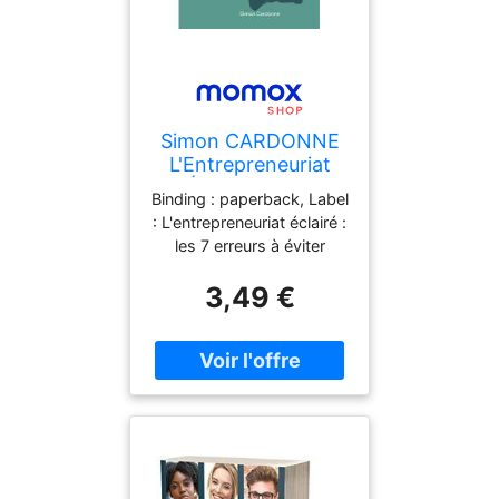
Simon CARDONNE
L'Entrepreneuriat
Éclairé : Les 7
Binding : paperback, Label
Erreurs À Éviter
: L'entrepreneuriat éclairé :
Absolument: Guide
les 7 erreurs à éviter
Pratique Pour Les
absolument : Guide
Nouveaux Créateurs
3,49 €
pratique pour les
D'Entreprise
nouveaux créateurs
d'entreprise, medium :
paperback,
numberOfPages : 120,
publicationDate : 2024-
04-05, authors : Simon
CARDONNE, languages :
french