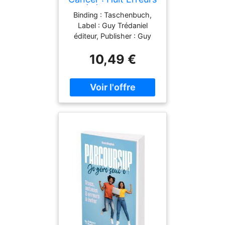
À Éviter Pour
Binding : Taschenbuch,
Optimiser Votre
Label : Guy Trédaniel
Traitement Et
éditeur, Publisher : Guy
Multiplier Vos
Trédaniel éditeur, medium
Chances
10,49 €
: Taschenbuch,
publicationDate : 2017-
03-17, authors : Monique
Beljanski, ISBN :
2813214302