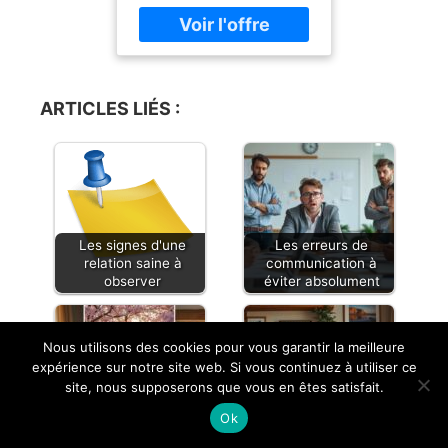
Corcos, languages :
french, ISBN :
2100079891
ARTICLES LIÉS :
Les signes d'une
Les erreurs de
relation saine à
communication à
observer
éviter absolument
Nous utilisons des cookies pour vous garantir la meilleure
expérience sur notre site web. Si vous continuez à utiliser ce
site, nous supposerons que vous en êtes satisfait.
Les étapes clés pour
Ok
retrouver votre
Les secrets d'une
complicité
relation épanouissante