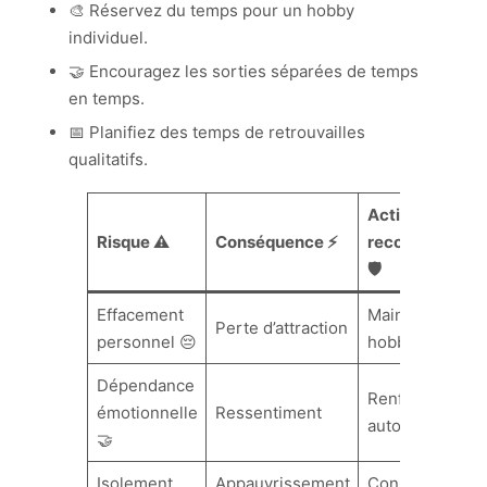
🎨 Réservez du temps pour un hobby
individuel.
🤝 Encouragez les sorties séparées de temps
en temps.
📅 Planifiez des temps de retrouvailles
qualitatifs.
Action
Risque ⚠️
Conséquence ⚡
recommandée
🛡️
Effacement
Maintenir
Perte d’attraction
personnel 😔
hobbies 🎸
Dépendance
Renforcer
émotionnelle
Ressentiment
autonomie 🧭
🤝
Isolement
Appauvrissement
Conserver