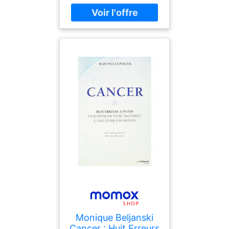
publicationDate : 2022-
09-27, authors : Bruno
Magliulo, ISBN :
2380155232
Monique Beljanski
Cancer : Huit Erreurs