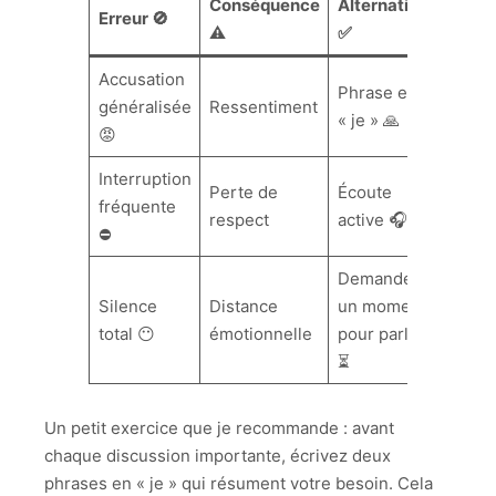
Conséquence
Alternative
Erreur 🚫
⚠️
✅
Accusation
Phrase en
généralisée
Ressentiment
« je » 🙏
😡
Interruption
Perte de
Écoute
fréquente
respect
active 🎧
⛔
Demander
Silence
Distance
un moment
total 😶
émotionnelle
pour parler
⏳
Un petit exercice que je recommande : avant
chaque discussion importante, écrivez deux
phrases en « je » qui résument votre besoin. Cela