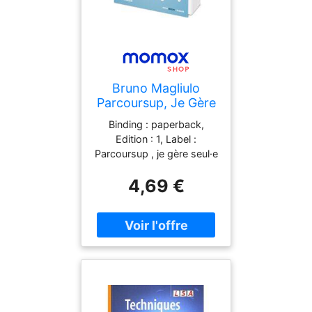
Bruno Magliulo
Parcoursup, Je Gère
Seul.E ! : Trucs,
Binding : paperback,
Astuces & Erreurs À
Edition : 1, Label :
Éviter
Parcoursup , je gère seul·e
! : Trucs, astuces et
4,69 €
erreurs à éviter, Format :
big_book, medium :
paperback,
numberOfPages : 156,
publicationDate : 2024-
11-27, authors : Bruno
Magliulo, languages :
french, ISBN :
2487178159