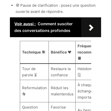
🧭 Pause de clarification : posez une question
ouverte avant de répondre.
Voir aussi :
Comment susciter
des conversations profondes
Fréquence
Technique 🎯
Bénéfice ❤️
recommandée
📆
Tour de
Restaure la
Hebdomadaire
parole ⏳
confiance
🗓️
À chaque
Reformulation
Réduit les
échange
🔄
malentendus
important ✅
Question
Favorise
Au besoin 🕊️