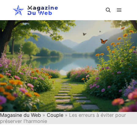
Menu pr
Rechercher
Magasine du Web
»
Couple
» Les erreurs à éviter pour
préserver l’harmonie