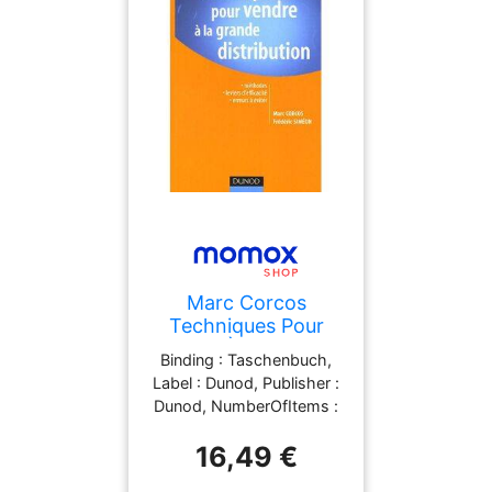
Marc Corcos
Techniques Pour
Vendre À La Grande
Binding : Taschenbuch,
Distribution :
Label : Dunod, Publisher :
Méthodes, Leviers
Dunod, NumberOfItems :
D'Efficacité, Erreurs
1, medium : Taschenbuch,
À Éviter
16,49 €
publicationDate : 2005-
12-01, authors : Marc