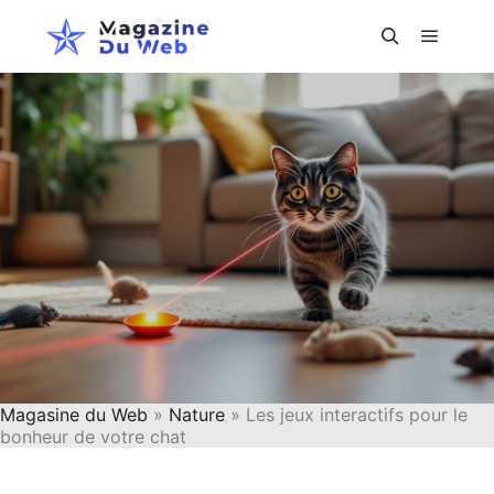
Menu pr
Rechercher
Magasine du Web
»
Nature
» Les jeux interactifs pour le
bonheur de votre chat