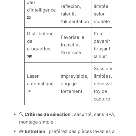
Jeu
réflexion,
limitée
d’intelligence
ralentit
selon
🧩
l’alimentation
modèle
Distributeur
Peut
Favorise le
de
devenir
transit et
croquettes
bruyant
l’exercice
🍽️
la nuit
Sessions
Laser
Imprévisible,
limitées,
automatique
engage
nécessite
🔦
fortement
toy de
capture
🔍
Critères de sélection
: sécurité, sans BPA,
montage simple.
🧰
Entretien
: préférez des pièces lavables à