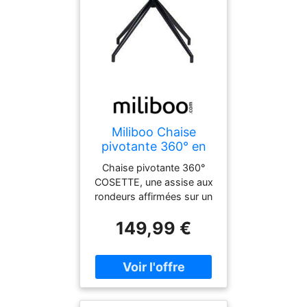
Miliboo Chaise
pivotante 360° en
tissu effet velours
Chaise pivotante 360°
texturé beige et
COSETTE, une assise aux
métal noir COSETTE
rondeurs affirmées sur un
pied bien campé !À la fois
149,99 €
pièce tendance et objet de
confort, terriblement
actuelle, cette chaise
design beige et noir est
tout indiquée pour
améliorer votre quotidien