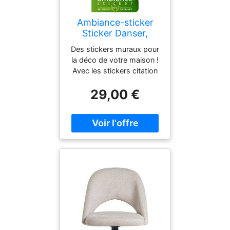
Ambiance-sticker
Sticker Danser,
chanter, jouer ...
Des stickers muraux pour
la déco de votre maison !
Avec les stickers citation
et ce sticker Danser,
29,00 €
chanter, jouer ..., vous
pourrez enfin décorer
l'intérieur de votre maison
à votre guise avec leur
aide ! Profitez de la vie
avec cette belle parole:
danser, chanter, jouer, rire,
amour! Où coller ce