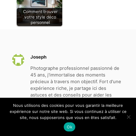
design.Chaises design en
Comment trouver
tissu effet velours texturé
votre style déco
bleu foncé et métal noir
personnel
(lot de 2) CULT vendues
par lot de 2. Livrées
prêtes à assembler.
Montage simple, seuls les
pieds sont à fixer.
Joseph
Photographe professionnel passionné de
45 ans, j'immortalise des moments
précieux à travers mon objectif. Fort d'une
expérience riche, je partage ici des
astuces et des conseils pour aider les
amateurs à perfectionner leur art et
Nous utilisons des cookies pour vous garantir la meilleure
capturer la beauté du monde qui nous
expérience sur notre site web. Si vous continuez à utiliser ce
entoure.
site, nous supposerons que vous en êtes satisfait.
Ok