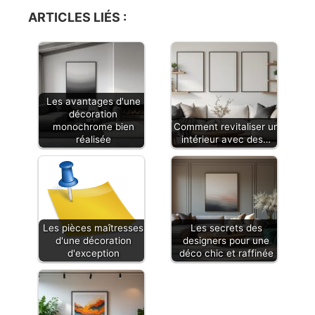
contemporaines, ces
contemporain.Tabourets
ARTICLES LIÉS :
chaises bleues foncées
vert céladon vendus par
sauront jouer de leur
lot de 2 et livrés prêts à
charme pour embellir
monter.
votre intérieur. Ce modèle
repose sur un piétement
fuselé en métal noir. Une
Les avantages d'une
belle note de modernité !
décoration
Entre leurs agréables
monochrome bien
Comment revitaliser un
sièges rembourrés
réalisée
intérieur avec des…
(mousse densité : 25
kg/m³), leurs larges
dossiers, et leur trame en
tissu effet velours texturé,
ces jolies chaises salle à
manger bleues offrent un
Les pièces maîtresses
Les secrets des
véritable confort. Avec
d'une décoration
designers pour une
d'exception
déco chic et raffinée
elles, vous allez adorer
vous éterniser à
table...Recevez avec style
en les associant à une
table à manger