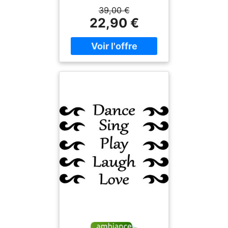
et ce Sticker citation les
39,00 €
champions continuent de
22,90 €
jouer - Billie J. King, vous
pourrez enfin décorer
l'intérieur de votre maison
à votre guise avec leur
aide ! Les stickers muraux
citation, c'est la richesse
des mots pour une