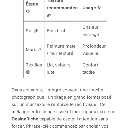
Texture
Étage
recommandée
Usage 💡
⚙️
🌿
Chaleur,
Sol 🪵
Bois brut
ancrage
Peinture mate
Profondeur
Murs 🎨
/ mur texturé
visuelle
Textiles
Lin, velours,
Confort
🧶
jute
tactile
Dans cet angle, j’intègre souvent une touche
photographique : un tirage en grand format posé
sur un mur texturé renforce le récit visuel. Ce
mélange entre image lisse et mur rugueux crée un
DesignRiche
capable de capter l’attention sans
forcer. Phrase-clé : commencez par choisir vos