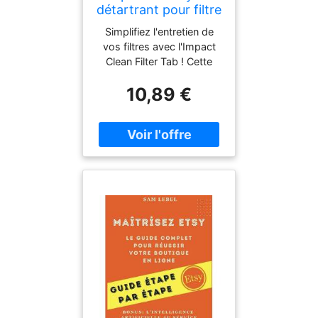
détartrant pour filtre
Clean Filter Tab -
Simplifiez l'entretien de
Pastilles 18g
vos filtres avec l'Impact
Clean Filter Tab ! Cette
pastille effervescente
10,89 €
ultra-efficace nettoie et
détartrant tous types de
filtres de piscine,
garantissant des
performances optimales
et une eau propre. Facile à
utiliser, elle préserve vos
équipements tout en
respectant
l'environnement. Nettoie
et détarre en profondeur
tous types de filtres :
cartouche, sable, verre,
zéolithe Formule
concentrée pour une
efficacité maximale