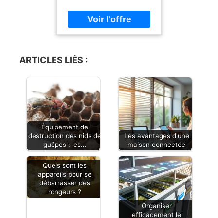
nettoyage SIEMENS 2 en
1 sont un accessoire
essentiel pour les
machines à café
entièrement automatiques
et TASSIMO. Conçues
ARTICLES LIÉS :
pour garantir les meilleurs
arômes, elles assurent
une élimination puissante
et rapide des résidus de
café, préservant ainsi la
qualité de vos boissons.
En nettoyant les résidus
Équipement de
de marc et dépôts d'huile
destruction des nids de
Les avantages d'une
des grains présents dans
guêpes : les…
maison connectée
l'unité de percolation, ces
pastilles prolongent la
Quels sont les
durée de vie de votre
appareils pour se
débarrasser des
appareil, vous offrant un
rongeurs ?
plaisir de dégustation
constant. Compatibilité
Organiser
et Efficacité Maximale Les
efficacement le