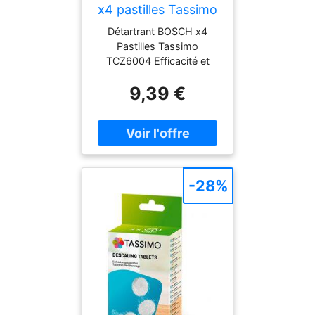
x4 pastilles Tassimo
TC
Détartrant BOSCH x4
Pastilles Tassimo
TCZ6004 Efficacité et
Simplicité d'Utilisation Les
9,39 €
pastilles détartrantes
BOSCH Tassimo
TCZ6004 sont conçues
pour offrir un entretien
optimal de votre machine
à expresso. Compatibles
avec les appareils
-28%
Tassimo, elles
garantissent un détartrage
efficace grâce à leur
formule puissante qui
élimine rapidement le
calcaire. Chaque boîte
contient 4 pastilles,
permettant d'effectuer 2
cycles de détartrage. Ce