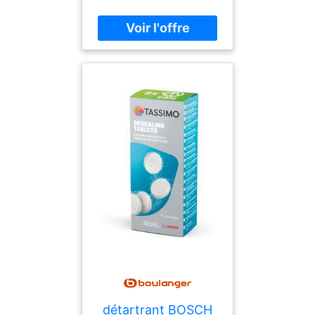
numberOfPages : 58,
publicationDate : 2015-
06-15, authors : Alison
McNicol, ISBN :
1908707771
détartrant BOSCH