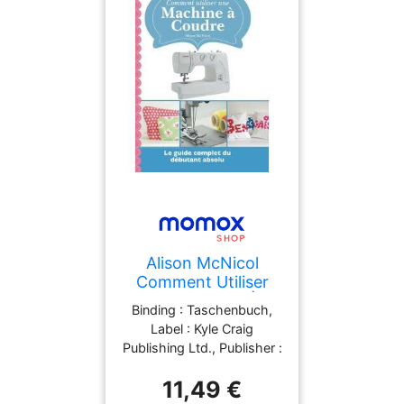
Alison McNicol
Comment Utiliser
Une Machine À
Binding : Taschenbuch,
Coudre: Le Guide
Label : Kyle Craig
Complet Du
Publishing Ltd., Publisher :
Débutant Absolu
Kyle Craig Publishing Ltd.,
11,49 €
medium : Taschenbuch,