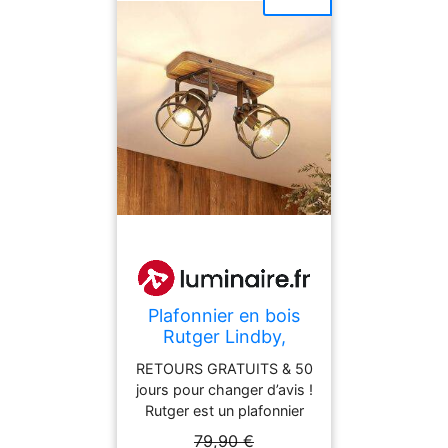
Plafonnier en bois
Rutger Lindby,
dimmable, bois
RETOURS GRATUITS & 50
foncé, Salon / Salle à
jours pour changer d’avis !
manger, Bois,
Rutger est un plafonnier
Vintage, Plafonnier
au design vintage qui
79,90 €