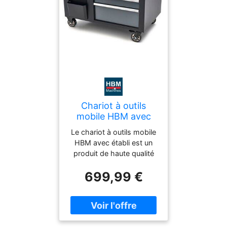
aspect professionnel et
soigné.
Chariot à outils
mobile HBM avec
établi de 114 cm et
Le chariot à outils mobile
plan de travail en
HBM avec établi est un
bois, noir/gris
produit de haute qualité
conçu pour offrir un
699,99 €
endroit où ranger ses
outils et une surface de
travail. En plus de ses
tiroirs pratiques, il est
muni d'un plan de travail