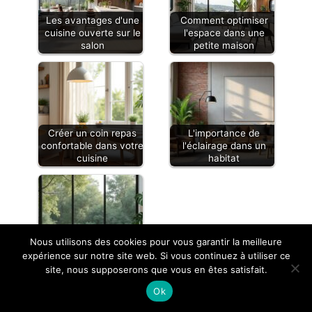
déplacer grâce à ses
Les avantages d'une
Comment optimiser
roues pratiques et vous
cuisine ouverte sur le
l'espace dans une
pouvez le placer aisément
salon
petite maison
dans la position
souhaitée.
Créer un coin repas
L'importance de
confortable dans votre
l'éclairage dans un
cuisine
habitat
Nous utilisons des cookies pour vous garantir la meilleure
Intégrer des éléments
expérience sur notre site web. Si vous continuez à utiliser ce
naturels dans votre
site, nous supposerons que vous en êtes satisfait.
intérieur
Ok