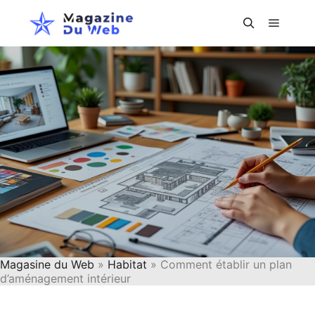
Menu pr
Rechercher
Magasine du Web
»
Habitat
» Comment établir un plan
d’aménagement intérieur