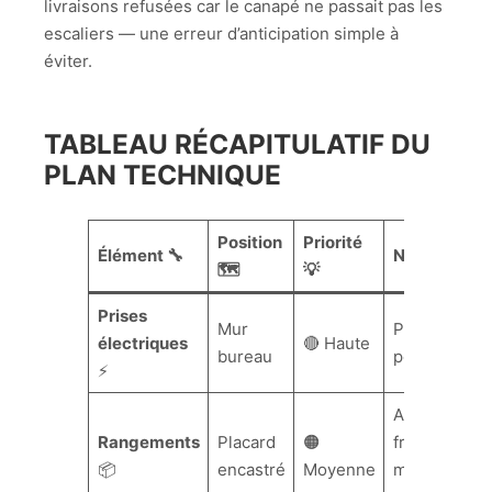
livraisons refusées car le canapé ne passait pas les
escaliers — une erreur d’anticipation simple à
éviter.
TABLEAU RÉCAPITULATIF DU
PLAN TECHNIQUE
Position
Priorité
Élément 🔧
Notes 📝
🗺️
💡
Prises
Mur
Prévoir rails
électriques
🔴 Haute
bureau
pour éclaira
⚡
Accès
Rangements
Placard
🟠
fréquent po
📦
encastré
Moyenne
matériel