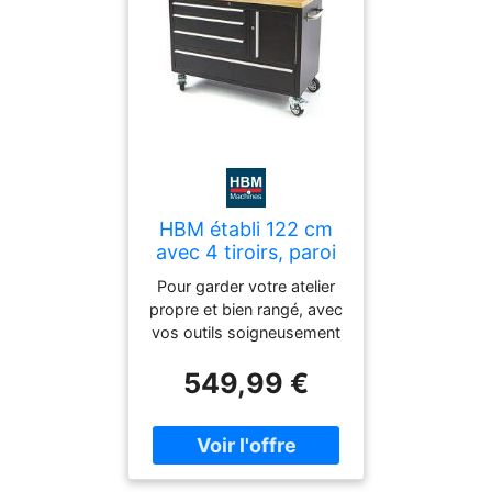
HBM établi 122 cm
avec 4 tiroirs, paroi
d’armoire et panneau
Pour garder votre atelier
arrière, plan de
propre et bien rangé, avec
travail en bois, noir
vos outils soigneusement
organisés, vous avez
549,99 €
besoin de cet établi de
122 cm avec panneau
arrière. Sur le plateau de
travail de 4 cm
d’épaisseur, vous pouvez