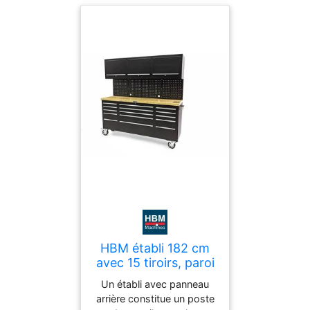
facilement installer un étau
robuste, ce qui offre une
aide supplémentaire pour
vos travaux. Grâce aux
roues solides et aux
poignées, vous pouvez
déplacer l’établi partout.
HBM établi 182 cm
avec 15 tiroirs, paroi
d’armoire et panneau
Un établi avec panneau
arrière, plan de
arrière constitue un poste
travail en bois, noir