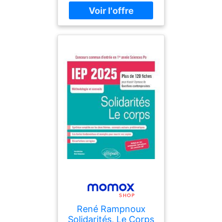
03-17, authors : Cendrine
Dominguez, ISBN :
230001114X
René Rampnoux
Solidarités, Le Corps