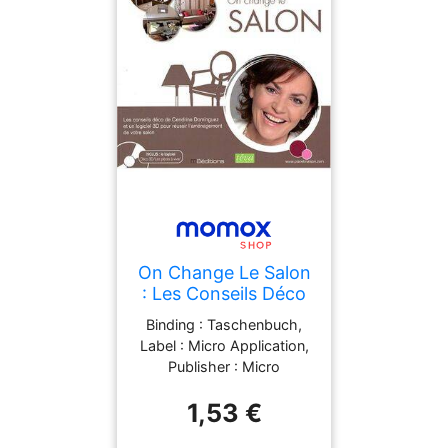
On Change Le Salon
: Les Conseils Déco
De Cendrine
Binding : Taschenbuch,
Dominguez Et Un
Label : Micro Application,
Logiciel 3d Pour
Publisher : Micro
Réussir
Application, medium :
L'Aménagement De
1,53 €
Taschenbuch,
Votre Salon
publicationDate : 2008-