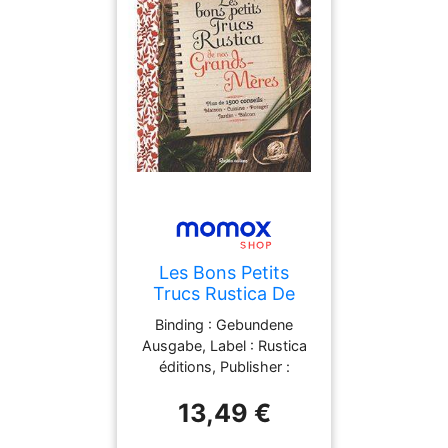
french, ISBN :
2807371752
Les Bons Petits
Trucs Rustica De
Nos Grands-Mères :
Binding : Gebundene
Plus De 1.500
Ausgabe, Label : Rustica
Conseils : Maison,
éditions, Publisher :
Cuisine, Potager,
Rustica éditions, medium :
Jardin, Balcon
13,49 €
Gebundene Ausgabe,
publicationDate : 2015-