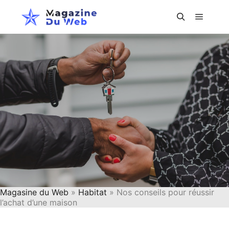
Menu pr
Rechercher
Magasine du Web
»
Habitat
» Nos conseils pour réussir
l’achat d’une maison