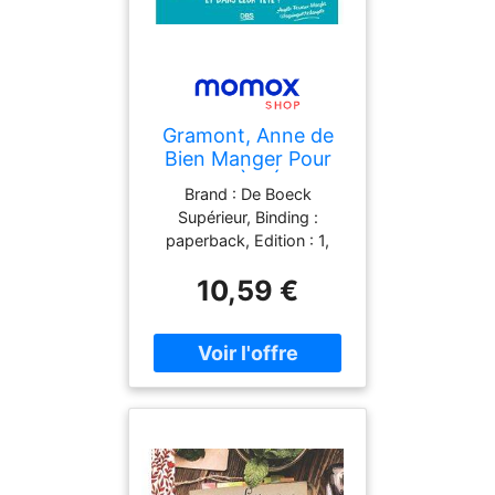
Gramont, Anne de
Bien Manger Pour
Réussir À L'École :
Brand : De Boeck
Tous Les Conseils
Supérieur, Binding :
D'Une Prof Des
paperback, Edition : 1,
Écoles Naturopathe
Label : Bien manger pour
10,59 €
réussir à l'école : Tous les
conseils d'une prof des
écoles naturopathe,
Format : big_book,
medium : paperback,
numberOfPages : 160,
publicationDate : 2026-
01-13, authors : Gramont,
Anne de, languages :