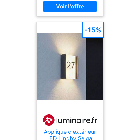
03-10, authors : Rustica,
languages : french, ISBN :
2815306425
-15%
Applique d'extérieur
LED Lindby Selqa,