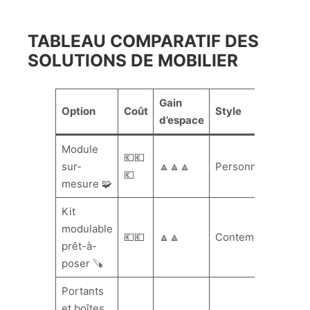
TABLEAU COMPARATIF DES
SOLUTIONS DE MOBILIER
Gain
Option
Coût
Style
d’espace
Module
💶💶
sur-
🔼🔼🔼
Personnalisé
💶
mesure 🧩
Kit
modulable
💶💶
🔼🔼
Contemporain
prêt-à-
poser 🪚
Portants
et boîtes