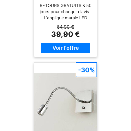
Chambre à coucher,
RETOURS GRATUITS & 50
Matière Plastique,
jours pour changer d’avis !
Moderne, Applique
L'applique murale LED
Murale LED
Risto offre une belle
64,90 €
lumière grâce à un cache
39,90 €
en plastique satiné. Un
interrupteur est intégré et
les styles d'habitation
particulièrement
modernes profitent de
l'aspect de ce luminaire.
-30%