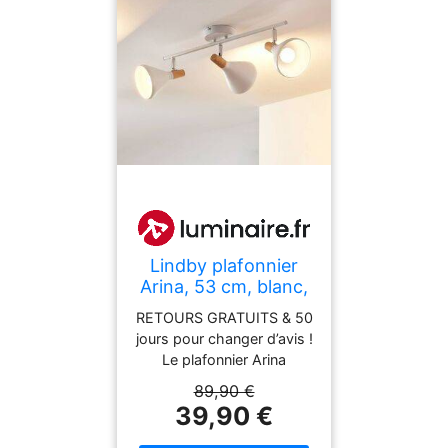
Lindby plafonnier
Arina, 53 cm, blanc,
à 3 lampes, E14
RETOURS GRATUITS & 50
Arina Lindby,
jours pour changer d’avis !
dimmable, blanc,
Le plafonnier Arina
Chambre à coucher,
possède un langage des
89,90 €
Métal, Moderne,
formes contemporain et
39,90 €
Spot
esthétique et combine le
métal blanc avec de petits