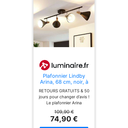
Plafonnier Lindby
Arina, 68 cm, noir, à
4 lampes, E14 Arina
RETOURS GRATUITS & 50
Lindby, dimmable,
jours pour changer d’avis !
noir, Chambre à
Le plafonnier Arina
coucher, Métal,
possède un langage des
109,90 €
Moderne, Spot
formes contemporain et
74,90 €
esthétique et combine le
métal noir avec de petits