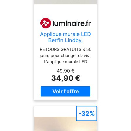
Applique murale LED
Berfin Lindby,
argenté, Chambre à
RETOURS GRATUITS & 50
coucher, Métal,
jours pour changer d’avis !
Moderne, Applique
L'applique murale LED
Murale LED
Berfin est chromée
49,90 €
brillante et dispose d'un
34,90 €
interrupteur intégré. Le
bras flexible permet de
modifier l'orientation de la
lumière à volonté.←
-32%