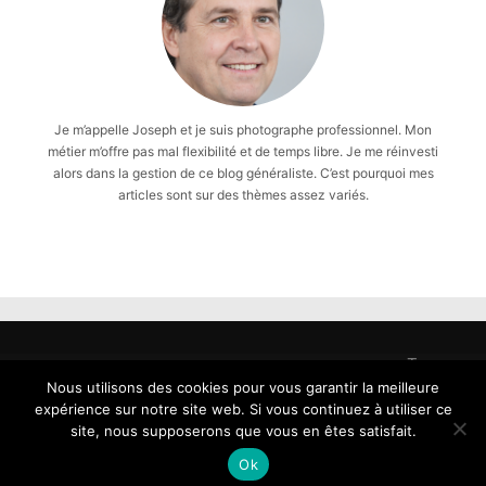
Je m’appelle Joseph et je suis photographe professionnel. Mon
métier m’offre pas mal flexibilité et de temps libre. Je me réinvesti
alors dans la gestion de ce blog généraliste. C’est pourquoi mes
articles sont sur des thèmes assez variés.
Tous
droits
Nous utilisons des cookies pour vous garantir la meilleure
reservés
expérience sur notre site web. Si vous continuez à utiliser ce
-
site, nous supposerons que vous en êtes satisfait.
Copyright
Ok
2026