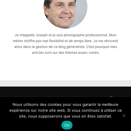
Je m’appelle Joseph et je suis photographe professionnel. Mon
métier m’offre pas mal flexibilité et de temps libre. Je me réinvesti
alors dans la gestion de ce blog généraliste. C’est pourquoi mes
articles sont sur des thèmes assez variés.
Tous
droits
Nous utilisons des cookies pour vous garantir la meilleure
reservés
expérience sur notre site web. Si vous continuez à utiliser ce
-
site, nous supposerons que vous en êtes satisfait.
Copyright
Ok
2026