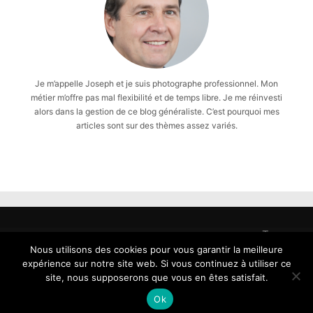
Je m’appelle Joseph et je suis photographe professionnel. Mon
métier m’offre pas mal flexibilité et de temps libre. Je me réinvesti
alors dans la gestion de ce blog généraliste. C’est pourquoi mes
articles sont sur des thèmes assez variés.
Tous
droits
Nous utilisons des cookies pour vous garantir la meilleure
reservés
expérience sur notre site web. Si vous continuez à utiliser ce
-
site, nous supposerons que vous en êtes satisfait.
Copyright
Ok
2026