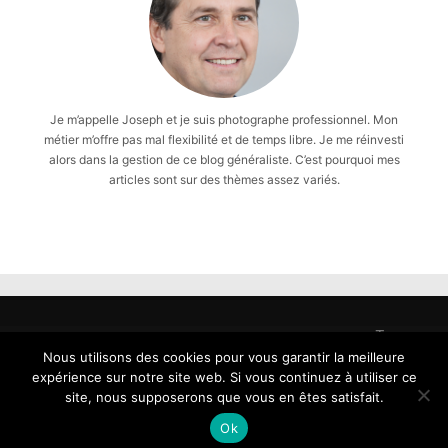
Je m’appelle Joseph et je suis photographe professionnel. Mon
métier m’offre pas mal flexibilité et de temps libre. Je me réinvesti
alors dans la gestion de ce blog généraliste. C’est pourquoi mes
articles sont sur des thèmes assez variés.
Tous
droits
Nous utilisons des cookies pour vous garantir la meilleure
reservés
expérience sur notre site web. Si vous continuez à utiliser ce
-
site, nous supposerons que vous en êtes satisfait.
Copyright
Ok
2026