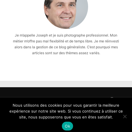
Je m’appelle Joseph et je suis photographe professionnel. Mon
métier m’offre pas mal flexibilité et de temps libre. Je me réinvesti
alors dans la gestion de ce blog généraliste. C’est pourquoi mes
articles sont sur des thèmes assez variés.
Tous
droits
Nous utilisons des cookies pour vous garantir la meilleure
reservés
expérience sur notre site web. Si vous continuez à utiliser ce
-
site, nous supposerons que vous en êtes satisfait.
Copyright
Ok
2026