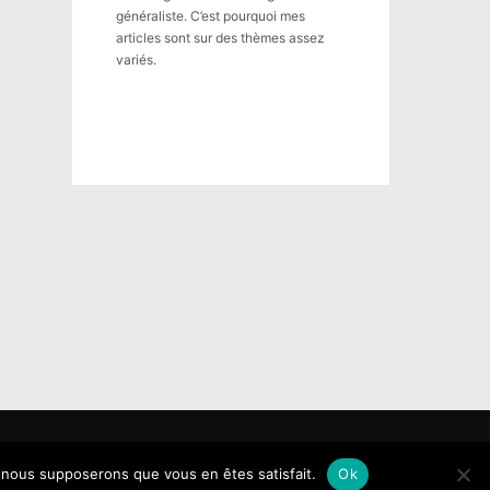
généraliste. C’est pourquoi mes
articles sont sur des thèmes assez
variés.
e, nous supposerons que vous en êtes satisfait.
Ok