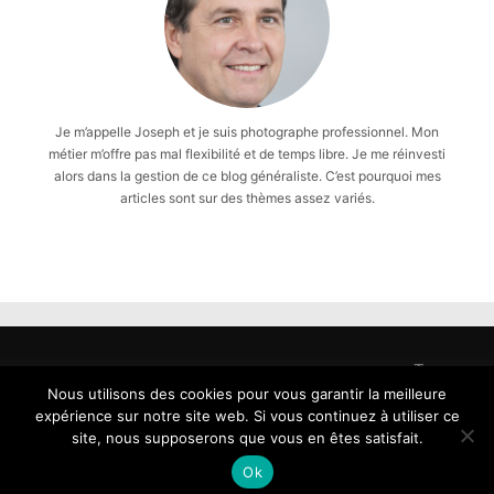
Je m’appelle Joseph et je suis photographe professionnel. Mon
métier m’offre pas mal flexibilité et de temps libre. Je me réinvesti
alors dans la gestion de ce blog généraliste. C’est pourquoi mes
articles sont sur des thèmes assez variés.
Tous
droits
Nous utilisons des cookies pour vous garantir la meilleure
reservés
expérience sur notre site web. Si vous continuez à utiliser ce
-
site, nous supposerons que vous en êtes satisfait.
Copyright
Ok
2026