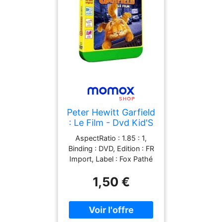
Peter Hewitt Garfield
: Le Film - Dvd Kid'S
Play [Fr Import]
AspectRatio : 1.85 : 1,
Binding : DVD, Edition : FR
Import, Label : Fox Pathé
Europa, Publisher : Fox
1,50 €
Pathé Europa,
NumberOfDiscs : 1,
PackageQuantity : 1,
Format : Farbe, medium :
DVD, releaseDate : 2007-