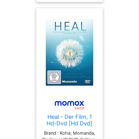
10-02, publishers : John
Walker, languages :
english, ISBN :
0007234708
Heal - Der Film, 1
Hd-Dvd [Hd Dvd]
Brand : Koha; Momanda,