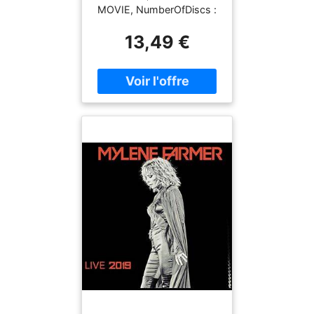
MOVIE, NumberOfDiscs :
1, PackageQuantity : 1,
13,49 €
medium : DVD