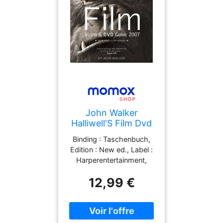
John Walker
Halliwell'S Film Dvd
& Video Guide 2007:
Binding : Taschenbuch,
With Over 23.000
Edition : New ed., Label :
Movies (Halliwell'S:
Harperentertainment,
The Movies That
Publisher :
Matter)
12,99 €
Harperentertainment,
NumberOfItems : 1,
medium : Taschenbuch,
numberOfPages : 1368,
publicationDate : 2006-