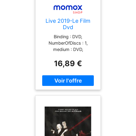
Live 2019-Le Film
Dvd
Binding : DVD,
NumberOfDiscs : 1,
medium : DVD,
theatricalReleaseDate :
16,89 €
2019-11-07