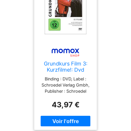
Grundkurs Film 3:
Kurzfilme!: Dvd
Binding : DVD, Label :
Schroedel Verlag Gmbh,
Publisher : Schroedel
Verlag Gmbh, medium :
43,97 €
DVD, publicationDate :
2013-03-29, languages :
german, ISBN :
3507100347