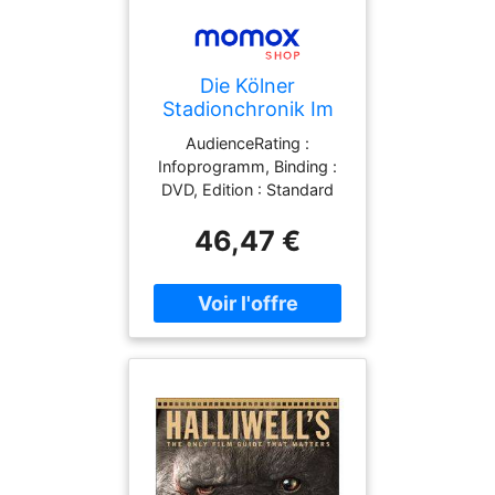
Die Kölner
Stadionchronik Im
Film, Dvd
AudienceRating :
Infoprogramm, Binding :
DVD, Edition : Standard
Version, Label :
46,47 €
Kölnprogramm, Publisher :
Kölnprogramm, Format :
DVD-Video, medium :
DVD, publicationDate :
2014-01-01, runningTime :
134 minutes,
theatricalReleaseDate :
2014-01-01, writers :
Hermann Rheindorf, ISBN :
3981554493