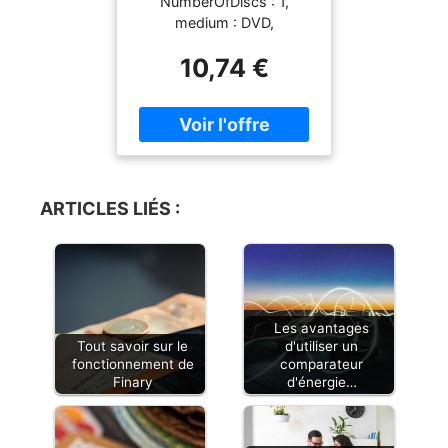
NumberOfDiscs : 1,
medium : DVD,
theatricalReleaseDate :
10,74 €
1989-04-20
ARTICLES LIÉS :
Les avantages
Tout savoir sur le
d'utiliser un
fonctionnement de
comparateur
Finary
d'énergie…