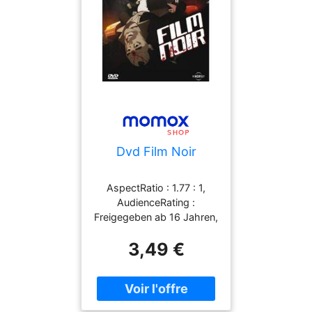
Dvd Film Noir
AspectRatio : 1.77 : 1,
AudienceRating :
Freigegeben ab 16 Jahren,
Binding : DVD, medium :
3,49 €
DVD,
theatricalReleaseDate :
2007-01-01