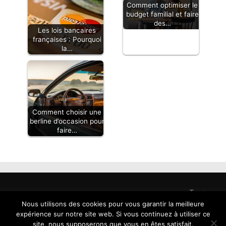
Comment optimiser le
budget familial et faire
des…
Les lois bancaires
françaises : Pourquoi
la…
Comment choisir une
berline d’occasion pour
faire…
Tous
droits
Nous utilisons des cookies pour vous garantir la meilleure
reservés
expérience sur notre site web. Si vous continuez à utiliser ce
-
site, nous supposerons que vous en êtes satisfait.