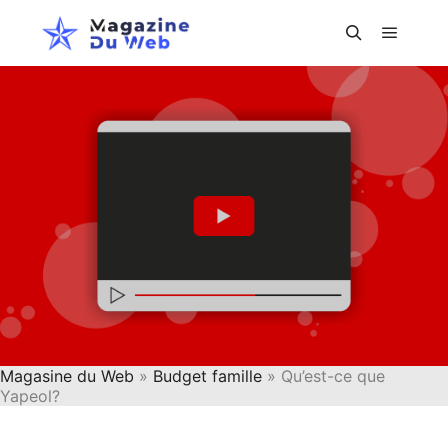
Menu pr
Rechercher
Magasine du Web
»
Budget famille
» Qu’est-ce que
Yapeol?