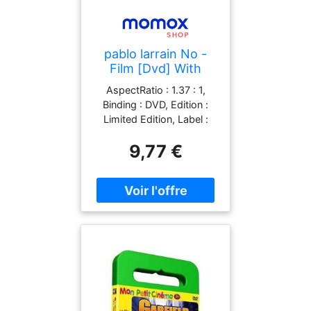
pablo larrain No -
Film [Dvd] With
Limited Edition
AspectRatio : 1.37 : 1,
Alternative Artwork
Binding : DVD, Edition :
[Uk Import]
Limited Edition, Label :
Network, Publisher :
9,77 €
Network, NumberOfDiscs
: 1, NumberOfItems : 1,
Format : PAL, medium :
DVD, releaseDate : 2013-
06-17, runningTime : 113
minutes, actors : Gael
García Bernal, Alfredo
Castro, Antonia Zegers,
Luis Gnecco, Marcial
Tagle, directors : pablo
larrain