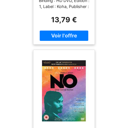
Binding : HD DVD, Edition :
1, Label : Koha, Publisher :
Koha, medium : HD DVD,
13,79 €
publicationDate : 2018-
01-01, runningTime : 106
minutes, writers : Joe
Dispenza, Bruce Lipton,
Deepak Chopra, Marianne
Williamson, Michael
Beckwith, Gregg Braden,
Anthony William, Anita
Moorjani, ISBN :
395628027X