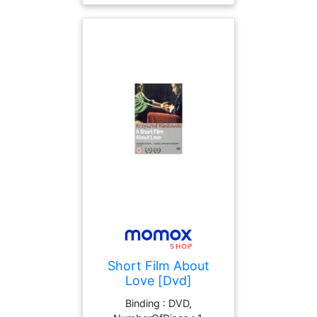
02-21, runningTime : 80
minutes,
theatricalReleaseDate :
2004-08-11, actors :
Sebastien Cauet, directors
: Peter Hewitt
Short Film About
Love [Dvd]
Binding : DVD,