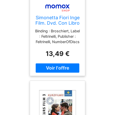
Simonetta Fiori Inge
Film. Dvd. Con Libro
Binding : Broschiert, Label
: Feltrinelli, Publisher :
Feltrinelli, NumberOfDiscs
: 1, medium : Broschiert,
13,49 €
numberOfPages : 172,
publicationDate : 2010-11-
01, theatricalReleaseDate :
2010-01-01, authors :
Simonetta Fiori, Luca
Scarzella, languages :
italian, ISBN : 8807740656