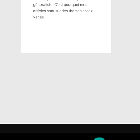
généraliste. C’est pourquoi mes
articles sont sur des thèmes assez
variés.