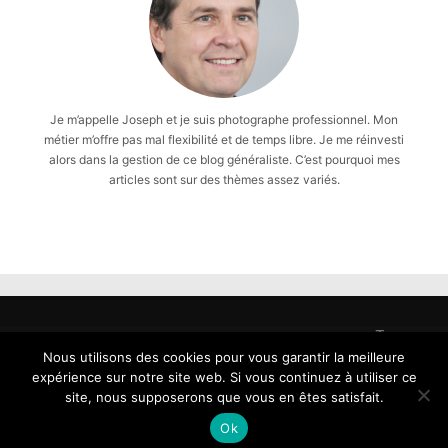
Je m’appelle Joseph et je suis photographe professionnel. Mon
métier m’offre pas mal flexibilité et de temps libre. Je me réinvesti
alors dans la gestion de ce blog généraliste. C’est pourquoi mes
articles sont sur des thèmes assez variés.
Tous
droits
Nous utilisons des cookies pour vous garantir la meilleure
reservés
expérience sur notre site web. Si vous continuez à utiliser ce
-
site, nous supposerons que vous en êtes satisfait.
Copyright
Ok
2026