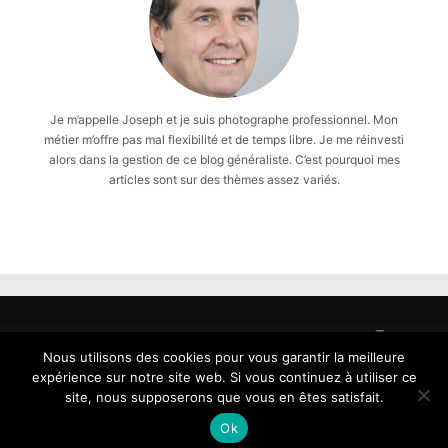
Je m’appelle Joseph et je suis photographe professionnel. Mon
métier m’offre pas mal flexibilité et de temps libre. Je me réinvesti
alors dans la gestion de ce blog généraliste. C’est pourquoi mes
articles sont sur des thèmes assez variés.
Tous
droits
Nous utilisons des cookies pour vous garantir la meilleure
reservés
expérience sur notre site web. Si vous continuez à utiliser ce
-
site, nous supposerons que vous en êtes satisfait.
Copyright
Ok
2026