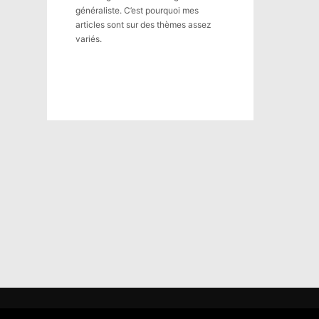
généraliste. C’est pourquoi mes
articles sont sur des thèmes assez
variés.